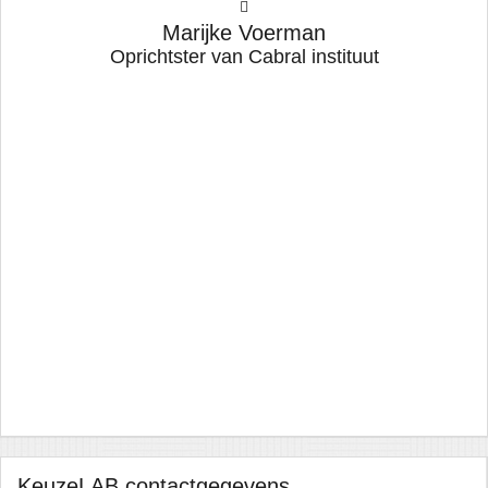
w
Marijke Voerman
h
Oprichtster van Cabral instituut
a
ed
s
t
ave
 I
to
I
KeuzeLAB contactgegevens