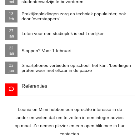
studentenwelzijn te bevorderen.
mrt
Praktijkopleidingen zorg en techniek populairder, ook
13
door 'overstappers'
feb
27
Loten voor een studieplek is echt eerlijker
jan
22
Stoppen? Voor 1 februari
jan
Smartphones verbieden op school: het kán. ‘Leerlingen
22
práten weer met elkaar in de pauze
jan
Referenties
Leonie en
Mimi
hebben een oprechte interesse in de
To
ander en weten dat om te zetten in een integer advies
op maat. Ze nemen plezier en een open blik mee in hun
contacten.
hat