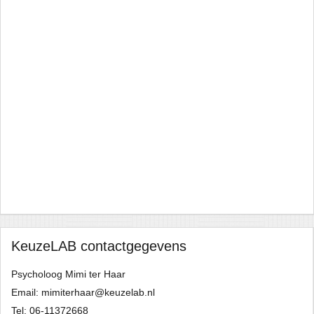
t
ave
 I
to
I
KeuzeLAB contactgegevens
Psycholoog Mimi ter Haar
Email: mimiterhaar@keuzelab.nl
Tel: 06-11372668