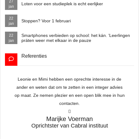
27
Loten voor een studieplek is echt eerlijker
jan
22
Stoppen? Voor 1 februari
jan
Smartphones verbieden op school: het kán. ‘Leerlingen
22
práten weer met elkaar in de pauze
jan
Referenties
Leonie en
Mimi
hebben een oprechte interesse in de
To
ander en weten dat om te zetten in een integer advies
op maat. Ze nemen plezier en een open blik mee in hun
contacten.
hat
w
Marijke Voerman
h
Oprichtster van Cabral instituut
a
ed
s