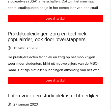
studieadvies (BSA) af te schaffen. Dat zijn het minimaal
aantal studiepunten dat je in het eerste jaar van een studie
moet halen, zodat je verder mag naar je volgende jaar.
Lees dit artikel
Docenten zijn kritisch en vinden het bindend studieadvies
juist goed om te zien of studenten het niveau wel
Praktijkopleidingen zorg en techniek
aankunnen.
populairder, ook door 'overstappers'
13 februari 2023
De praktijktrajecten techniek en zorg op het mbo krijgen
weer meer studenten, blijkt uit nieuwe cijfers van de MBO
Raad. Het zijn niet alleen leerlingen afkomstig van het vmbo.
Er zijn ook steeds meer mensen die zich laten omscholen,
Lees dit artikel
van bijvoorbeeld manager in een supermarkt tot installateur
in de bouw.
Loten voor een studieplek is echt eerlijker
27 januari 2023