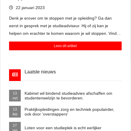
22 januari 2023
Denk je erover om te stoppen met je opleiding? Ga dan
eerst in gesprek met je studieadviseur. Hij of zij kan je
helpen om erachter te komen waarom je wil stoppen. Vind je
de vakken niet leuk? Of past het niveau toch niet bij je?
Lees dit artikel
Misschien is er een oplossing te vinden binnen de opleiding
of kun je switchen naar een andere studie.
Laatste nieuws
Kabinet wil bindend studieadvies afschaffen om
13
studentenwelzijn te bevorderen.
mrt
Praktijkopleidingen zorg en techniek populairder,
13
ook door 'overstappers'
feb
27
Loten voor een studieplek is echt eerlijker
jan