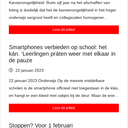
Kansenongelijkheid: Ruim vijf jaar na het afschaffen van
loting is duidelijk dat het de kansenongelijkheid in het hoger
onderwijs vergroot heeft en collegezalen homogener
maakte.
Lees dit artikel
Smartphones verbieden op school: het
kán. ‘Leerlingen práten weer met elkaar in
de pauze
22 januari 2023
22 januari 2023 Onderwijs Op de meeste middelbare
scholen is de smartphone officieel niet toegestaan in de klas,
en hangt er een kleed met vakjes bij de deur. Maar de ene
leraar is wat consequenter dan de ander. De VO-raad
Lees dit artikel
zwengelt de discussie aan: ‘In sommige lessen bieden ze
voordelen.’
Stoppen? Voor 1 februari