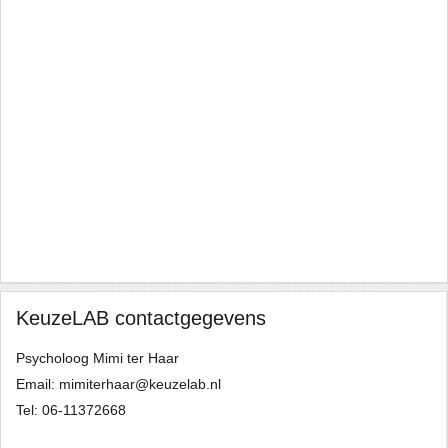
ave
 I
to
I
KeuzeLAB contactgegevens
Psycholoog Mimi ter Haar
Email: mimiterhaar@keuzelab.nl
Tel: 06-11372668