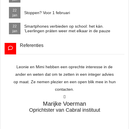
22
Stoppen? Voor 1 februari
jan
Smartphones verbieden op school: het kán.
22
‘Leerlingen práten weer met elkaar in de pauze
jan
Referenties
Leonie en
Mimi
hebben een oprechte interesse in de
To
ander en weten dat om te zetten in een integer advies
op maat. Ze nemen plezier en een open blik mee in hun
contacten.
hat
w
Marijke Voerman
h
Oprichtster van Cabral instituut
a
ed
s
t