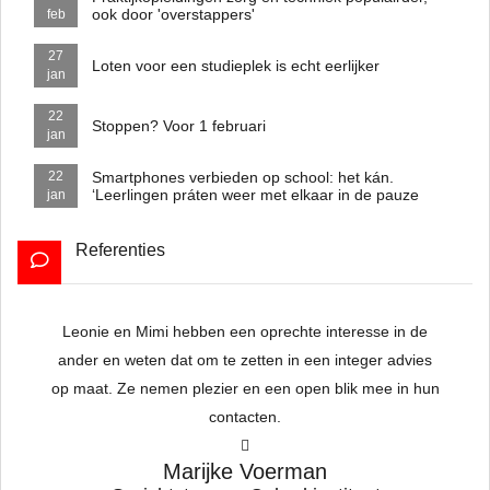
ook door 'overstappers'
feb
27
Loten voor een studieplek is echt eerlijker
jan
22
Stoppen? Voor 1 februari
jan
Smartphones verbieden op school: het kán.
22
‘Leerlingen práten weer met elkaar in de pauze
jan
Referenties
Leonie en
Mimi
hebben een oprechte interesse in de
To
ander en weten dat om te zetten in een integer advies
op maat. Ze nemen plezier en een open blik mee in hun
contacten.
hat
w
Marijke Voerman
h