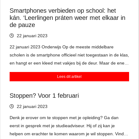
Smartphones verbieden op school: het
kán. ‘Leerlingen práten weer met elkaar in
de pauze
22 januari 2023
22 januari 2023 Onderwijs Op de meeste middelbare
scholen is de smartphone officieel niet toegestaan in de klas,
en hangt er een kleed met vakjes bij de deur. Maar de ene
leraar is wat consequenter dan de ander. De VO-raad
Lees dit artikel
zwengelt de discussie aan: ‘In sommige lessen bieden ze
voordelen.’
Stoppen? Voor 1 februari
22 januari 2023
Denk je erover om te stoppen met je opleiding? Ga dan
eerst in gesprek met je studieadviseur. Hij of zij kan je
helpen om erachter te komen waarom je wil stoppen. Vind je