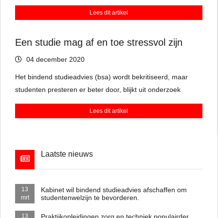
de vakken niet leuk? Of past het niveau toch niet bij je?
Lees dit artikel
Misschien is er een oplossing te vinden binnen de opleiding
of kun je switchen naar een andere studie.
Een studie mag af en toe stressvol zijn
04 december 2020
Het bindend studieadvies (bsa) wordt bekritiseerd, maar
studenten presteren er beter door, blijkt uit onderzoek
Lees dit artikel
Laatste nieuws
Kabinet wil bindend studieadvies afschaffen om
13
studentenwelzijn te bevorderen.
mrt
Praktijkopleidingen zorg en techniek populairder,
13