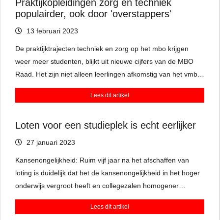
Praktijkopleidingen zorg en techniek
aankunnen.
populairder, ook door 'overstappers'
13 februari 2023
De praktijktrajecten techniek en zorg op het mbo krijgen
weer meer studenten, blijkt uit nieuwe cijfers van de MBO
Raad. Het zijn niet alleen leerlingen afkomstig van het vmbo.
Er zijn ook steeds meer mensen die zich laten omscholen,
Lees dit artikel
van bijvoorbeeld manager in een supermarkt tot installateur
in de bouw.
Loten voor een studieplek is echt eerlijker
27 januari 2023
Kansenongelijkheid: Ruim vijf jaar na het afschaffen van
loting is duidelijk dat het de kansenongelijkheid in het hoger
onderwijs vergroot heeft en collegezalen homogener
maakte.
Lees dit artikel