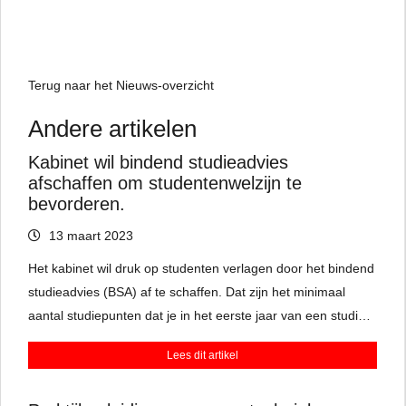
Terug naar het Nieuws-overzicht
Andere artikelen
Kabinet wil bindend studieadvies
afschaffen om studentenwelzijn te
bevorderen.
13 maart 2023
Het kabinet wil druk op studenten verlagen door het bindend
studieadvies (BSA) af te schaffen. Dat zijn het minimaal
aantal studiepunten dat je in het eerste jaar van een studie
moet halen, zodat je verder mag naar je volgende jaar.
Lees dit artikel
Docenten zijn kritisch en vinden het bindend studieadvies
juist goed om te zien of studenten het niveau wel