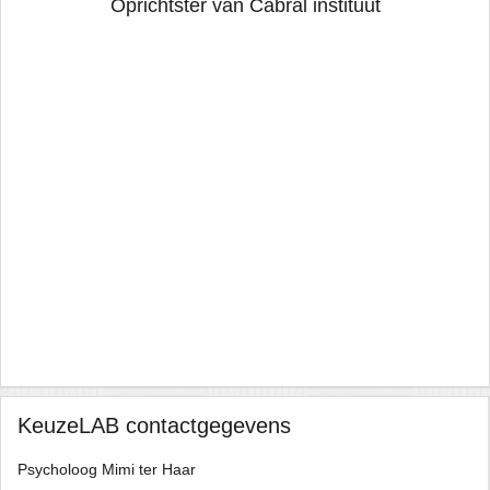
Oprichtster van Cabral instituut
a
ed
s
t
ave
 I
to
I
KeuzeLAB contactgegevens
Psycholoog Mimi ter Haar