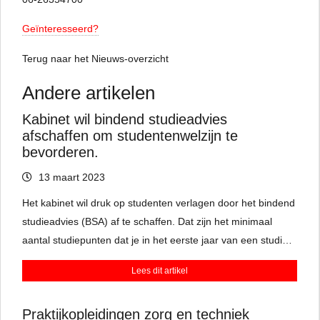
Geïnteresseerd?
Terug naar het Nieuws-overzicht
Andere artikelen
Kabinet wil bindend studieadvies
afschaffen om studentenwelzijn te
bevorderen.
13 maart 2023
Het kabinet wil druk op studenten verlagen door het bindend
studieadvies (BSA) af te schaffen. Dat zijn het minimaal
aantal studiepunten dat je in het eerste jaar van een studie
moet halen, zodat je verder mag naar je volgende jaar.
Lees dit artikel
Docenten zijn kritisch en vinden het bindend studieadvies
juist goed om te zien of studenten het niveau wel
Praktijkopleidingen zorg en techniek
aankunnen.