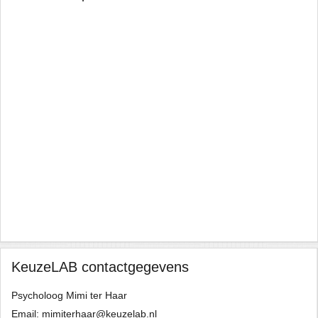
ed
s
t
ave
 I
to
I
KeuzeLAB contactgegevens
Psycholoog Mimi ter Haar
Email: mimiterhaar@keuzelab.nl