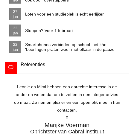
ook door 'overstappers'
feb
27
Loten voor een studieplek is echt eerlijker
jan
22
Stoppen? Voor 1 februari
jan
Smartphones verbieden op school: het kán.
22
‘Leerlingen práten weer met elkaar in de pauze
jan
Referenties
Leonie en
Mimi
hebben een oprechte interesse in de
To
ander en weten dat om te zetten in een integer advies
op maat. Ze nemen plezier en een open blik mee in hun
contacten.
hat
w
Marijke Voerman
h
Oprichtster van Cabral instituut
a