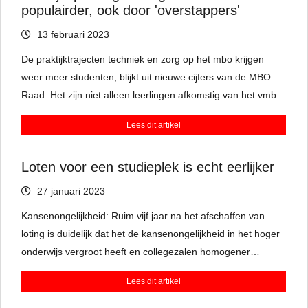
populairder, ook door 'overstappers'
13 februari 2023
De praktijktrajecten techniek en zorg op het mbo krijgen
weer meer studenten, blijkt uit nieuwe cijfers van de MBO
Raad. Het zijn niet alleen leerlingen afkomstig van het vmbo.
Er zijn ook steeds meer mensen die zich laten omscholen,
Lees dit artikel
van bijvoorbeeld manager in een supermarkt tot installateur
in de bouw.
Loten voor een studieplek is echt eerlijker
27 januari 2023
Kansenongelijkheid: Ruim vijf jaar na het afschaffen van
loting is duidelijk dat het de kansenongelijkheid in het hoger
onderwijs vergroot heeft en collegezalen homogener
maakte.
Lees dit artikel