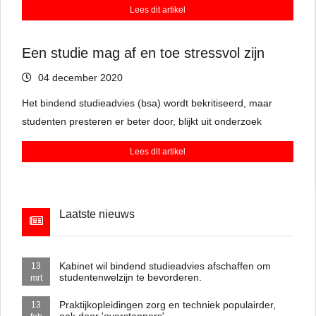
Lees dit artikel
Misschien is er een oplossing te vinden binnen de opleiding
of kun je switchen naar een andere studie.
Een studie mag af en toe stressvol zijn
04 december 2020
Het bindend studieadvies (bsa) wordt bekritiseerd, maar
studenten presteren er beter door, blijkt uit onderzoek
Lees dit artikel
Laatste nieuws
Kabinet wil bindend studieadvies afschaffen om
13
studentenwelzijn te bevorderen.
mrt
Praktijkopleidingen zorg en techniek populairder,
13