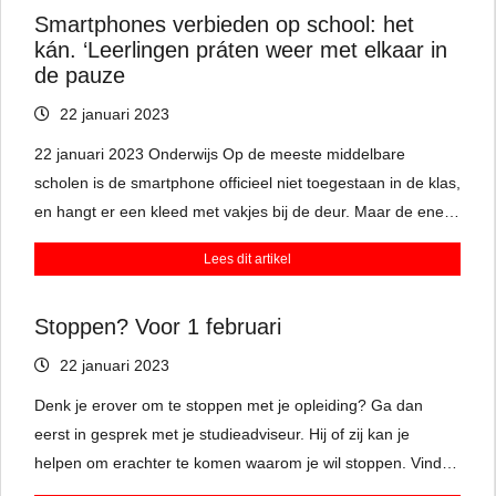
Smartphones verbieden op school: het
kán. ‘Leerlingen práten weer met elkaar in
de pauze
22 januari 2023
22 januari 2023 Onderwijs Op de meeste middelbare
scholen is de smartphone officieel niet toegestaan in de klas,
en hangt er een kleed met vakjes bij de deur. Maar de ene
leraar is wat consequenter dan de ander. De VO-raad
Lees dit artikel
zwengelt de discussie aan: ‘In sommige lessen bieden ze
voordelen.’
Stoppen? Voor 1 februari
22 januari 2023
Denk je erover om te stoppen met je opleiding? Ga dan
eerst in gesprek met je studieadviseur. Hij of zij kan je
helpen om erachter te komen waarom je wil stoppen. Vind je
de vakken niet leuk? Of past het niveau toch niet bij je?