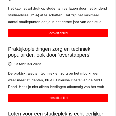
Het kabinet wil druk op studenten verlagen door het bindend
studieadvies (BSA) af te schaffen. Dat zijn het minimaal
aantal studiepunten dat je in het eerste jaar van een studie
moet halen, zodat je verder mag naar je volgende jaar.
Lees dit artikel
Docenten zijn kritisch en vinden het bindend studieadvies
juist goed om te zien of studenten het niveau wel
Praktijkopleidingen zorg en techniek
aankunnen.
populairder, ook door 'overstappers'
13 februari 2023
De praktijktrajecten techniek en zorg op het mbo krijgen
weer meer studenten, blijkt uit nieuwe cijfers van de MBO
Raad. Het zijn niet alleen leerlingen afkomstig van het vmbo.
Er zijn ook steeds meer mensen die zich laten omscholen,
Lees dit artikel
van bijvoorbeeld manager in een supermarkt tot installateur
in de bouw.
Loten voor een studieplek is echt eerlijker