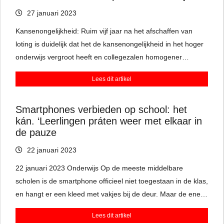
27 januari 2023
Kansenongelijkheid: Ruim vijf jaar na het afschaffen van
loting is duidelijk dat het de kansenongelijkheid in het hoger
onderwijs vergroot heeft en collegezalen homogener
maakte.
Lees dit artikel
Smartphones verbieden op school: het
kán. ‘Leerlingen práten weer met elkaar in
de pauze
22 januari 2023
22 januari 2023 Onderwijs Op de meeste middelbare
scholen is de smartphone officieel niet toegestaan in de klas,
en hangt er een kleed met vakjes bij de deur. Maar de ene
leraar is wat consequenter dan de ander. De VO-raad
Lees dit artikel
zwengelt de discussie aan: ‘In sommige lessen bieden ze