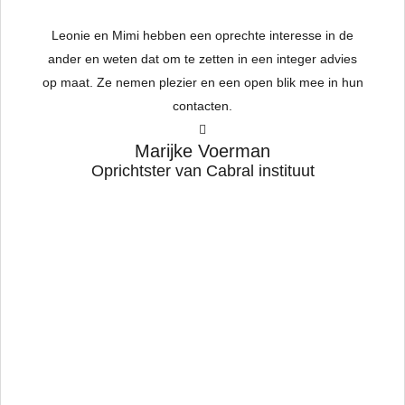
Leonie en
Mimi
hebben een oprechte interesse in de
To
ander en weten dat om te zetten in een integer advies
op maat. Ze nemen plezier en een open blik mee in hun
contacten.
hat
w
Marijke Voerman
h
Oprichtster van Cabral instituut
a
ed
s
t
ave
 I
to
I