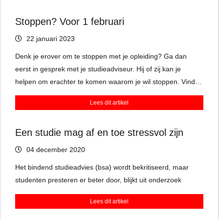
voordelen.’
Stoppen? Voor 1 februari
22 januari 2023
Denk je erover om te stoppen met je opleiding? Ga dan
eerst in gesprek met je studieadviseur. Hij of zij kan je
helpen om erachter te komen waarom je wil stoppen. Vind je
de vakken niet leuk? Of past het niveau toch niet bij je?
Lees dit artikel
Misschien is er een oplossing te vinden binnen de opleiding
of kun je switchen naar een andere studie.
Een studie mag af en toe stressvol zijn
04 december 2020
Het bindend studieadvies (bsa) wordt bekritiseerd, maar
studenten presteren er beter door, blijkt uit onderzoek
Lees dit artikel