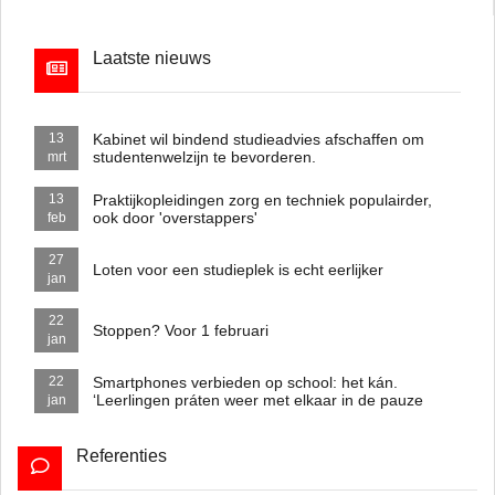
Laatste nieuws
Kabinet wil bindend studieadvies afschaffen om
13
studentenwelzijn te bevorderen.
mrt
Praktijkopleidingen zorg en techniek populairder,
13
ook door 'overstappers'
feb
27
Loten voor een studieplek is echt eerlijker
jan
22
Stoppen? Voor 1 februari
jan
Smartphones verbieden op school: het kán.
22
‘Leerlingen práten weer met elkaar in de pauze
jan
Referenties