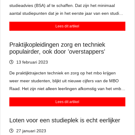
studieadvies (BSA) af te schaffen. Dat zijn het minimaal
aantal studiepunten dat je in het eerste jaar van een studie
moet halen, zodat je verder mag naar je volgende jaar.
Lees dit artikel
Docenten zijn kritisch en vinden het bindend studieadvies
juist goed om te zien of studenten het niveau wel
Praktijkopleidingen zorg en techniek
aankunnen.
populairder, ook door 'overstappers'
13 februari 2023
De praktijktrajecten techniek en zorg op het mbo krijgen
weer meer studenten, blijkt uit nieuwe cijfers van de MBO
Raad. Het zijn niet alleen leerlingen afkomstig van het vmbo.
Er zijn ook steeds meer mensen die zich laten omscholen,
Lees dit artikel
van bijvoorbeeld manager in een supermarkt tot installateur
in de bouw.
Loten voor een studieplek is echt eerlijker
27 januari 2023