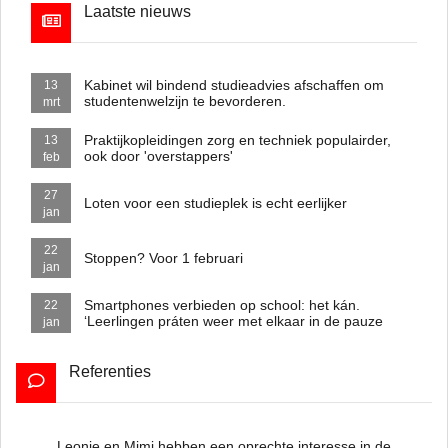
Laatste nieuws
Kabinet wil bindend studieadvies afschaffen om
13
studentenwelzijn te bevorderen.
mrt
Praktijkopleidingen zorg en techniek populairder,
13
ook door 'overstappers'
feb
27
Loten voor een studieplek is echt eerlijker
jan
22
Stoppen? Voor 1 februari
jan
Smartphones verbieden op school: het kán.
22
‘Leerlingen práten weer met elkaar in de pauze
jan
Referenties
Leonie en
Mimi
hebben een oprechte interesse in de
To