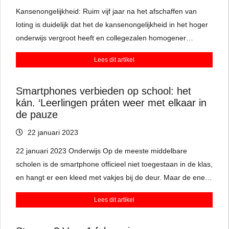
Kansenongelijkheid: Ruim vijf jaar na het afschaffen van
loting is duidelijk dat het de kansenongelijkheid in het hoger
onderwijs vergroot heeft en collegezalen homogener
maakte.
Lees dit artikel
Smartphones verbieden op school: het
kán. ‘Leerlingen práten weer met elkaar in
de pauze
22 januari 2023
22 januari 2023 Onderwijs Op de meeste middelbare
scholen is de smartphone officieel niet toegestaan in de klas,
en hangt er een kleed met vakjes bij de deur. Maar de ene
leraar is wat consequenter dan de ander. De VO-raad
Lees dit artikel
zwengelt de discussie aan: ‘In sommige lessen bieden ze
voordelen.’