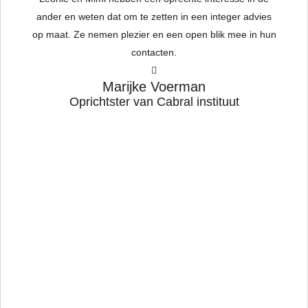
ander en weten dat om te zetten in een integer advies
op maat. Ze nemen plezier en een open blik mee in hun
contacten.
hat
w
Marijke Voerman
h
Oprichtster van Cabral instituut
a
ed
s
t
ave
 I
to
I