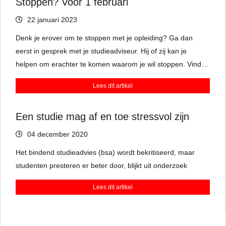
Stoppen? Voor 1 februari
22 januari 2023
Denk je erover om te stoppen met je opleiding? Ga dan
eerst in gesprek met je studieadviseur. Hij of zij kan je
helpen om erachter te komen waarom je wil stoppen. Vind je
de vakken niet leuk? Of past het niveau toch niet bij je?
Lees dit artikel
Misschien is er een oplossing te vinden binnen de opleiding
of kun je switchen naar een andere studie.
Een studie mag af en toe stressvol zijn
04 december 2020
Het bindend studieadvies (bsa) wordt bekritiseerd, maar
studenten presteren er beter door, blijkt uit onderzoek
Lees dit artikel