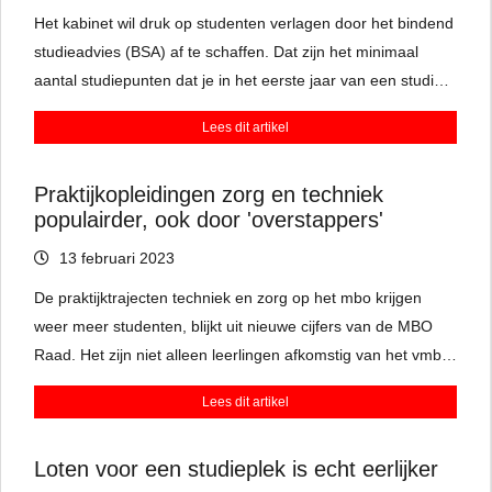
Het kabinet wil druk op studenten verlagen door het bindend
studieadvies (BSA) af te schaffen. Dat zijn het minimaal
aantal studiepunten dat je in het eerste jaar van een studie
moet halen, zodat je verder mag naar je volgende jaar.
Lees dit artikel
Docenten zijn kritisch en vinden het bindend studieadvies
juist goed om te zien of studenten het niveau wel
Praktijkopleidingen zorg en techniek
aankunnen.
populairder, ook door 'overstappers'
13 februari 2023
De praktijktrajecten techniek en zorg op het mbo krijgen
weer meer studenten, blijkt uit nieuwe cijfers van de MBO
Raad. Het zijn niet alleen leerlingen afkomstig van het vmbo.
Er zijn ook steeds meer mensen die zich laten omscholen,
Lees dit artikel
van bijvoorbeeld manager in een supermarkt tot installateur
in de bouw.
Loten voor een studieplek is echt eerlijker