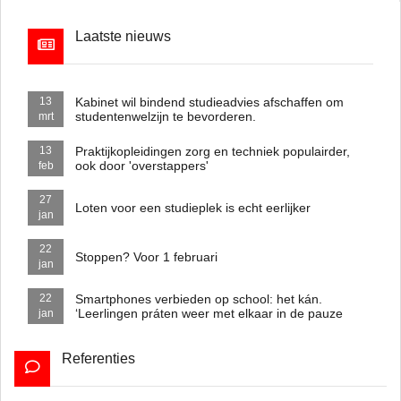
Laatste nieuws
Kabinet wil bindend studieadvies afschaffen om
13
studentenwelzijn te bevorderen.
mrt
Praktijkopleidingen zorg en techniek populairder,
13
ook door 'overstappers'
feb
27
Loten voor een studieplek is echt eerlijker
jan
22
Stoppen? Voor 1 februari
jan
Smartphones verbieden op school: het kán.
22
‘Leerlingen práten weer met elkaar in de pauze
jan
Referenties