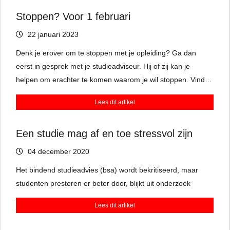
voordelen.’
Stoppen? Voor 1 februari
22 januari 2023
Denk je erover om te stoppen met je opleiding? Ga dan
eerst in gesprek met je studieadviseur. Hij of zij kan je
helpen om erachter te komen waarom je wil stoppen. Vind je
de vakken niet leuk? Of past het niveau toch niet bij je?
Lees dit artikel
Misschien is er een oplossing te vinden binnen de opleiding
of kun je switchen naar een andere studie.
Een studie mag af en toe stressvol zijn
04 december 2020
Het bindend studieadvies (bsa) wordt bekritiseerd, maar
studenten presteren er beter door, blijkt uit onderzoek
Lees dit artikel