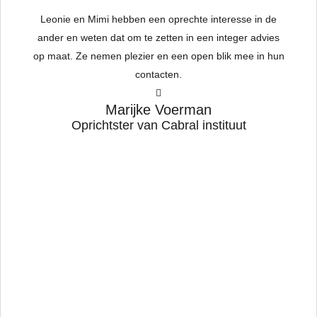
Leonie en
Mimi
hebben een oprechte interesse in de
To
ander en weten dat om te zetten in een integer advies
op maat. Ze nemen plezier en een open blik mee in hun
contacten.
hat
w
Marijke Voerman
h
Oprichtster van Cabral instituut
a
ed
s
t
ave
 I
to
I