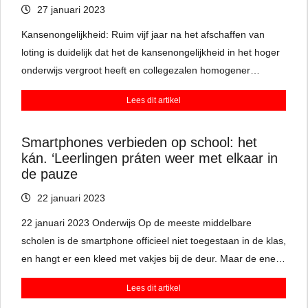
27 januari 2023
Kansenongelijkheid: Ruim vijf jaar na het afschaffen van
loting is duidelijk dat het de kansenongelijkheid in het hoger
onderwijs vergroot heeft en collegezalen homogener
maakte.
Lees dit artikel
Smartphones verbieden op school: het
kán. ‘Leerlingen práten weer met elkaar in
de pauze
22 januari 2023
22 januari 2023 Onderwijs Op de meeste middelbare
scholen is de smartphone officieel niet toegestaan in de klas,
en hangt er een kleed met vakjes bij de deur. Maar de ene
leraar is wat consequenter dan de ander. De VO-raad
Lees dit artikel
zwengelt de discussie aan: ‘In sommige lessen bieden ze